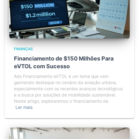
FINANÇAS
Financiamento de $150 Milhões Para
eVTOL com Sucesso
Ads Financiamento eVTOL é um tema que vem
ganhando destaque no cenário da aviação urbana,
especialmente com os recentes avanços tecnológicos
e a busca por soluções de mobilidade sustentável.
Neste artigo, exploraremos o financiamento de
Ler mais