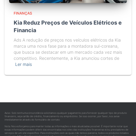
FINANÇAS
Kia Reduz Preços de Veículos Elétricos e
Financia
Ads A redução de preços nos veículos elétricos da Kia
marca uma nova fase para a montadora sul-coreana,
que busca se destacar em um mercado cada vez mais
competitivo. Recentemente, a Kia anunciou cortes de
Ler mais
Aviso: Sob nenhuma circunstância solicitamos qualquer pagamento para fornecer qualquer tipo de produto
financeiro, seja cartão de crédito, financiamento ou empréstimo. Se isso ocorrer, por favor, nos avise
imediatamente através do formulário de contato.
Nota: Nos esforçamos para manter todas as informações o mais atualizadas possível. É importante notar que
essas informações podem diferir das encontradas nos sites das instituições financeiras e/ou prestadores de
serviços de um site específico. Para instituições com as quais não temos parceria, todos os produtos listados