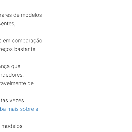
hares de modelos
centes,
xos em comparação
preços bastante
ança que
endedores.
rtavelmente de
itas vezes
ba mais sobre a
r modelos