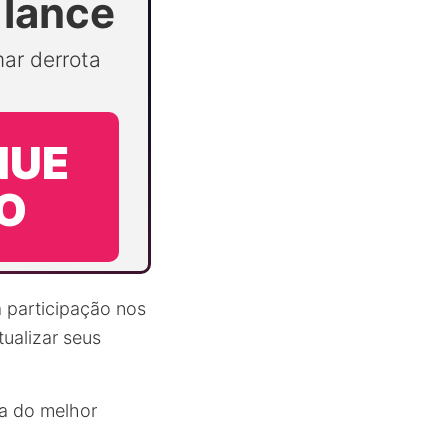
 lance
ar derrota
NUE
O
 a participação nos
tualizar seus
a do melhor