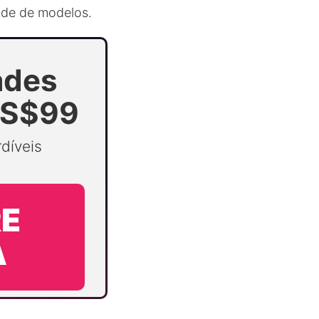
ade de modelos.
ades
US$99
díveis
E
A