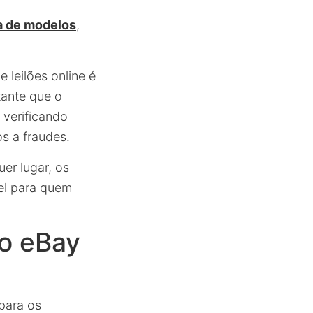
a de modelos
,
 leilões online é
ante que o
 verificando
os a fraudes.
er lugar, os
el para quem
no eBay
para os