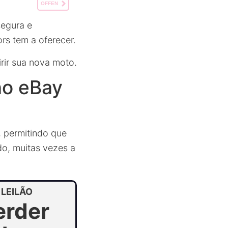
OFFEN
segura e
rs tem a oferecer.
rir sua nova moto.
no eBay
, permitindo que
o, muitas vezes a
LEILÃO
erder