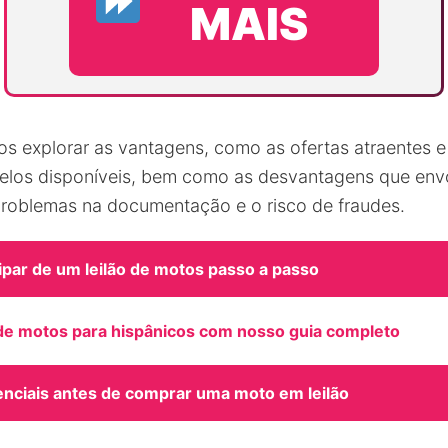
MAIS
os explorar as vantagens, como as ofertas atraentes e
elos disponíveis, bem como as desvantagens que env
o problemas na documentação e o risco de fraudes.
ipar de um leilão de motos passo a passo
 de motos para hispânicos com nosso guia completo
enciais antes de comprar uma moto em leilão