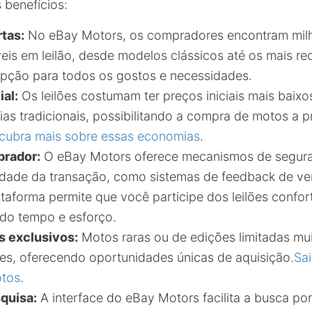
 benefícios:
tas:
No eBay Motors, os compradores encontram mil
eis em leilão, desde modelos clássicos até os mais re
pção para todos os gostos e necessidades.
al:
Os leilões costumam ter preços iniciais mais bai
as tradicionais, possibilitando a compra de motos a 
cubra mais sobre essas economias
.
prador:
O eBay Motors oferece mecanismos de segur
idade da transação, como sistemas de feedback de v
taforma permite que você participe dos leilões confo
do tempo e esforço.
s exclusivos:
Motos raras ou de edições limitadas mu
es, oferecendo oportunidades únicas de aquisição.
Sai
otos
.
quisa:
A interface do eBay Motors facilita a busca po