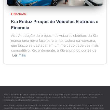
FINANÇAS
Kia Reduz Preços de Veículos Elétricos e
Financia
Ads A redução de preços nos veículos elétricos da Kia
marca uma nova fase para a montadora sul-coreana,
que busca se destacar em um mercado cada vez mais
competitivo. Recentemente, a Kia anunciou cortes de
Ler mais
Aviso: Sob nenhuma circunstância solicitamos qualquer pagamento para fornecer qualquer tipo de produto
financeiro, seja cartão de crédito, financiamento ou empréstimo. Se isso ocorrer, por favor, nos avise
imediatamente através do formulário de contato.
Nota: Nos esforçamos para manter todas as informações o mais atualizadas possível. É importante notar que
essas informações podem diferir das encontradas nos sites das instituições financeiras e/ou prestadores de