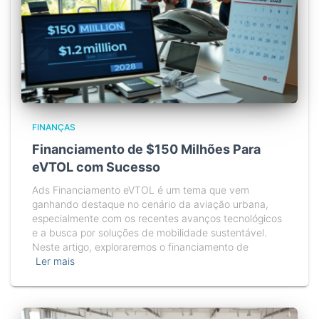
FINANÇAS
Financiamento de $150 Milhões Para
eVTOL com Sucesso
Ads Financiamento eVTOL é um tema que vem
ganhando destaque no cenário da aviação urbana,
especialmente com os recentes avanços tecnológicos
e a busca por soluções de mobilidade sustentável.
Neste artigo, exploraremos o financiamento de
Ler mais