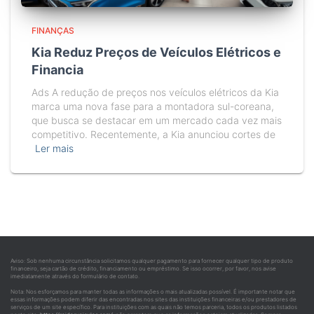
FINANÇAS
Kia Reduz Preços de Veículos Elétricos e
Financia
Ads A redução de preços nos veículos elétricos da Kia
marca uma nova fase para a montadora sul-coreana,
que busca se destacar em um mercado cada vez mais
competitivo. Recentemente, a Kia anunciou cortes de
Ler mais
Aviso: Sob nenhuma circunstância solicitamos qualquer pagamento para fornecer qualquer tipo de produto
financeiro, seja cartão de crédito, financiamento ou empréstimo. Se isso ocorrer, por favor, nos avise
imediatamente através do formulário de contato.
Nota: Nos esforçamos para manter todas as informações o mais atualizadas possível. É importante notar que
essas informações podem diferir das encontradas nos sites das instituições financeiras e/ou prestadores de
serviços de um site específico. Para instituições com as quais não temos parceria, todos os produtos listados