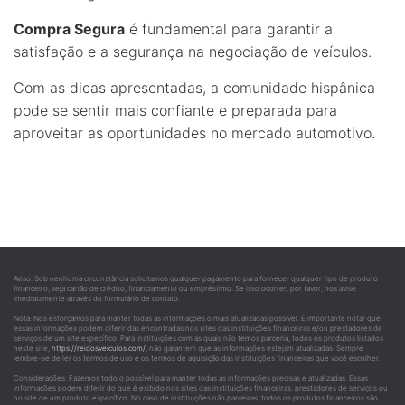
Compra Segura
é fundamental para garantir a
satisfação e a segurança na negociação de veículos.
Com as dicas apresentadas, a comunidade hispânica
pode se sentir mais confiante e preparada para
aproveitar as oportunidades no mercado automotivo.
Aviso: Sob nenhuma circunstância solicitamos qualquer pagamento para fornecer qualquer tipo de produto
financeiro, seja cartão de crédito, financiamento ou empréstimo. Se isso ocorrer, por favor, nos avise
imediatamente através do formulário de contato.
Nota: Nos esforçamos para manter todas as informações o mais atualizadas possível. É importante notar que
essas informações podem diferir das encontradas nos sites das instituições financeiras e/ou prestadores de
serviços de um site específico. Para instituições com as quais não temos parceria, todos os produtos listados
neste site,
https://reidosveiculos.com/
, não garantem que as informações estejam atualizadas. Sempre
lembre-se de ler os termos de uso e os termos de aquisição das instituições financeiras que você escolher.
Considerações: Fazemos todo o possível para manter todas as informações precisas e atualizadas. Essas
informações podem diferir do que é exibido nos sites das instituições financeiras, prestadores de serviços ou
no site de um produto específico. No caso de instituições não parceiras, todos os produtos financeiros são