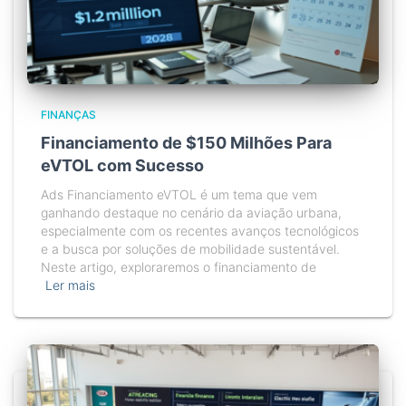
FINANÇAS
Financiamento de $150 Milhões Para
eVTOL com Sucesso
Ads Financiamento eVTOL é um tema que vem
ganhando destaque no cenário da aviação urbana,
especialmente com os recentes avanços tecnológicos
e a busca por soluções de mobilidade sustentável.
Neste artigo, exploraremos o financiamento de
Ler mais