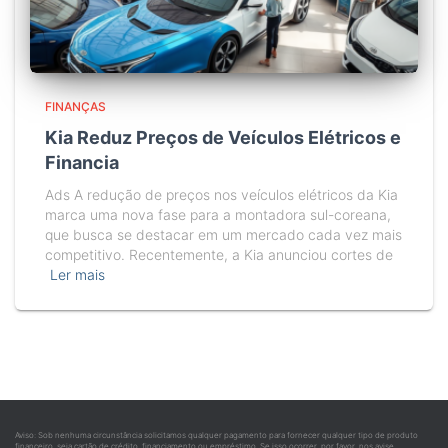
FINANÇAS
Kia Reduz Preços de Veículos Elétricos e
Financia
Ads A redução de preços nos veículos elétricos da Kia
marca uma nova fase para a montadora sul-coreana,
que busca se destacar em um mercado cada vez mais
competitivo. Recentemente, a Kia anunciou cortes de
Ler mais
Aviso: Sob nenhuma circunstância solicitamos qualquer pagamento para fornecer qualquer tipo de produto
financeiro, seja cartão de crédito, financiamento ou empréstimo. Se isso ocorrer, por favor, nos avise