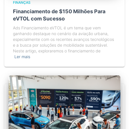
FINANÇAS
Financiamento de $150 Milhões Para
eVTOL com Sucesso
Ads Financiamento eVTOL é um tema que vem
ganhando destaque no cenário da aviação urbana,
especialmente com os recentes avanços tecnológicos
e a busca por soluções de mobilidade sustentável.
Neste artigo, exploraremos o financiamento de
Ler mais