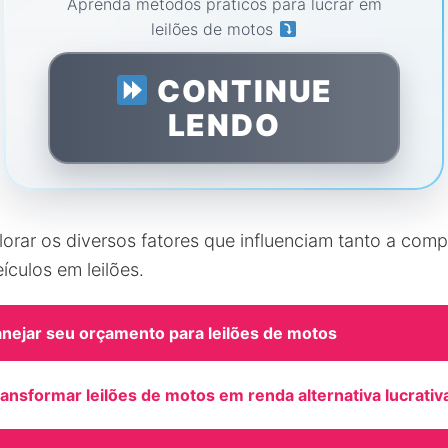
Aprenda métodos práticos para lucrar em
leilões de motos
CONTINUE
LENDO
plorar os diversos fatores que influenciam tanto a com
ículos em leilões.
nejar seu orçamento para leilões de motos
nsformar leilões de motos em renda alternativa lucrativ