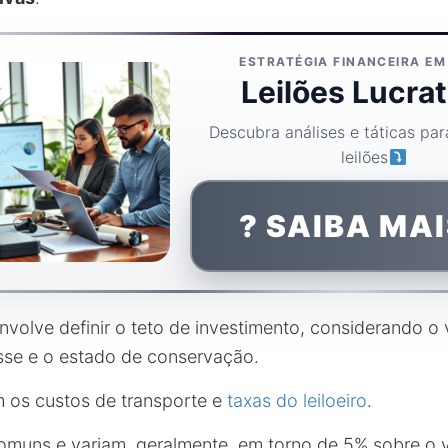
ESTRATÉGIA FINANCEIRA EM
Leilões Lucrat
Descubra análises e táticas pa
leilões
? SAIBA MA
envolve definir o teto de investimento, considerando o
sse e o estado de conservação.
 os custos de transporte e
taxas do leiloeiro
.
omuns e variam, geralmente, em torno de 5% sobre o v