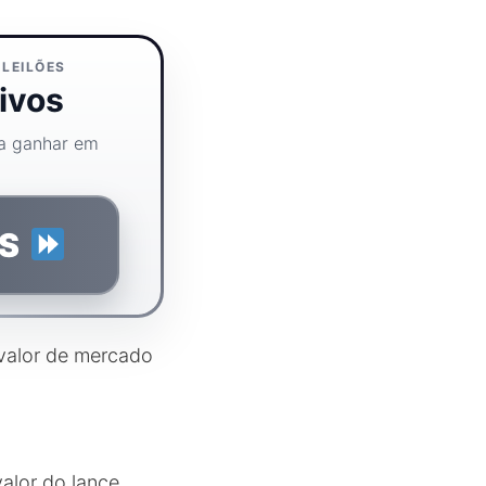
 LEILÕES
ivos
ra ganhar em
IS
 valor de mercado
alor do lance,