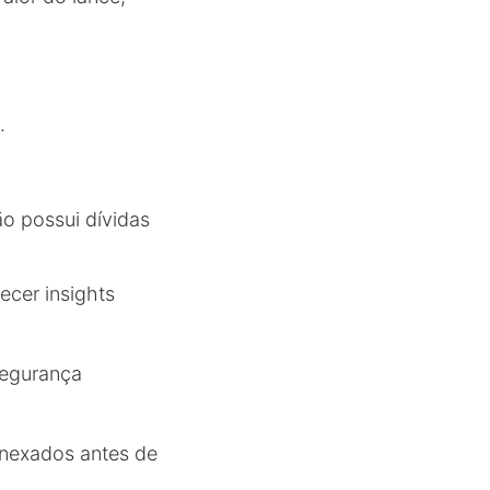
.
ão possui dívidas
ecer insights
segurança
anexados antes de