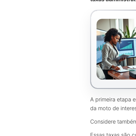
A primeira etapa 
da moto de intere
Considere também
Essas taxas são c