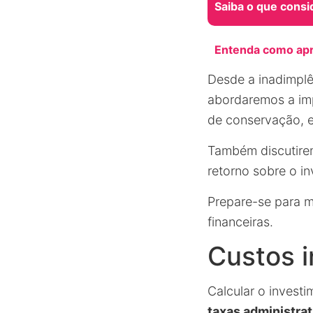
Saiba o que consi
Entenda como apr
Desde a inadimplê
abordaremos a im
de conservação, e
Também discutire
retorno sobre o in
Prepare-se para m
financeiras.
Custos i
Calcular o investi
taxas administrat