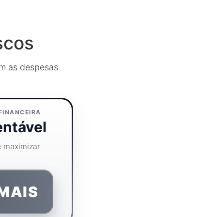
scos
am
as despesas
FINANCEIRA
ntável
e maximizar
MAIS