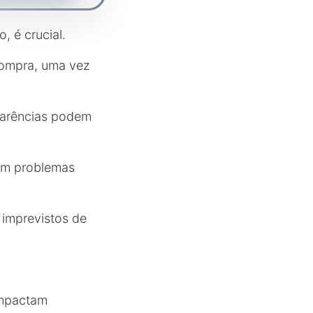
, é crucial.
 compra, uma vez
parências podem
em problemas
s imprevistos de
impactam