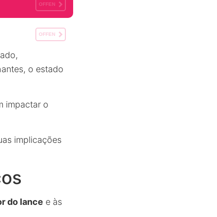
OFFEN
OFFEN
cado,
antes, o estado
m impactar o
uas implicações
cos
or do lance
e às