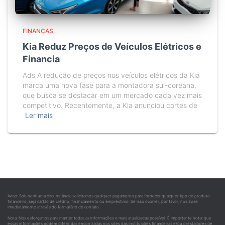
FINANÇAS
Kia Reduz Preços de Veículos Elétricos e
Financia
Ads A redução de preços nos veículos elétricos da Kia
marca uma nova fase para a montadora sul-coreana,
que busca se destacar em um mercado cada vez mais
competitivo. Recentemente, a Kia anunciou cortes de
Ler mais
Aviso: Sob nenhuma circunstância solicitamos qualquer pagamento para fornecer qualquer tipo de produto
financeiro, seja cartão de crédito, financiamento ou empréstimo. Se isso ocorrer, por favor, nos avise
imediatamente através do formulário de contato.
Nota: Nos esforçamos para manter todas as informações o mais atualizadas possível. É importante notar que
essas informações podem diferir das encontradas nos sites das instituições financeiras e/ou prestadores de