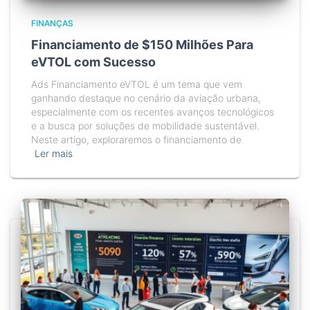
FINANÇAS
Financiamento de $150 Milhões Para
eVTOL com Sucesso
Ads Financiamento eVTOL é um tema que vem
ganhando destaque no cenário da aviação urbana,
especialmente com os recentes avanços tecnológicos
e a busca por soluções de mobilidade sustentável.
Neste artigo, exploraremos o financiamento de
Ler mais