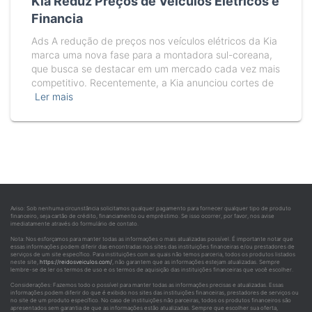
Kia Reduz Preços de Veículos Elétricos e
Financia
Ads A redução de preços nos veículos elétricos da Kia
marca uma nova fase para a montadora sul-coreana,
que busca se destacar em um mercado cada vez mais
competitivo. Recentemente, a Kia anunciou cortes de
Ler mais
Aviso: Sob nenhuma circunstância solicitamos qualquer pagamento para fornecer qualquer tipo de produto
financeiro, seja cartão de crédito, financiamento ou empréstimo. Se isso ocorrer, por favor, nos avise
imediatamente através do formulário de contato.
Nota: Nos esforçamos para manter todas as informações o mais atualizadas possível. É importante notar que
essas informações podem diferir das encontradas nos sites das instituições financeiras e/ou prestadores de
serviços de um site específico. Para instituições com as quais não temos parceria, todos os produtos listados
neste site,
https://reidosveiculos.com/
, não garantem que as informações estejam atualizadas. Sempre
lembre-se de ler os termos de uso e os termos de aquisição das instituições financeiras que você escolher.
Considerações: Fazemos todo o possível para manter todas as informações precisas e atualizadas. Essas
informações podem diferir do que é exibido nos sites das instituições financeiras, prestadores de serviços ou
no site de um produto específico. No caso de instituições não parceiras, todos os produtos financeiros são
apresentados sem garantia de que as informações estão atualizadas. Sempre que escolher sua oferta,