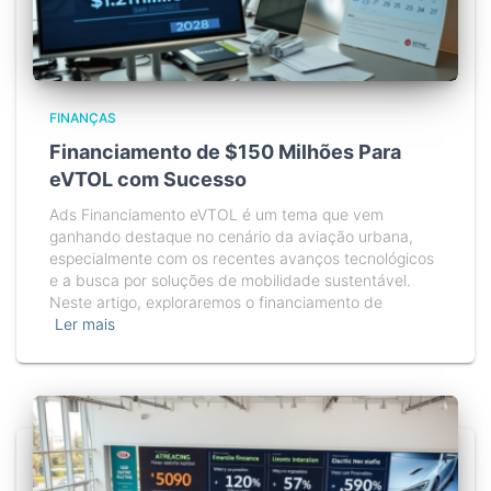
FINANÇAS
Financiamento de $150 Milhões Para
eVTOL com Sucesso
Ads Financiamento eVTOL é um tema que vem
ganhando destaque no cenário da aviação urbana,
especialmente com os recentes avanços tecnológicos
e a busca por soluções de mobilidade sustentável.
Neste artigo, exploraremos o financiamento de
Ler mais