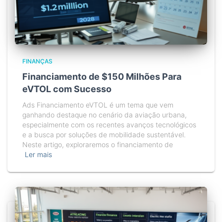
FINANÇAS
Financiamento de $150 Milhões Para
eVTOL com Sucesso
Ads Financiamento eVTOL é um tema que vem
ganhando destaque no cenário da aviação urbana,
especialmente com os recentes avanços tecnológicos
e a busca por soluções de mobilidade sustentável.
Neste artigo, exploraremos o financiamento de
Ler mais