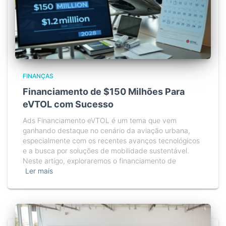
FINANÇAS
Financiamento de $150 Milhões Para
eVTOL com Sucesso
Ads Financiamento eVTOL é um tema que vem
ganhando destaque no cenário da aviação urbana,
especialmente com os recentes avanços tecnológicos
e a busca por soluções de mobilidade sustentável.
Neste artigo, exploraremos o financiamento de
Ler mais