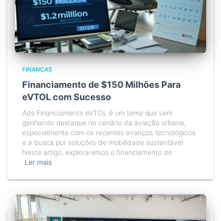
FINANÇAS
Financiamento de $150 Milhões Para
eVTOL com Sucesso
Ads Financiamento eVTOL é um tema que vem
ganhando destaque no cenário da aviação urbana,
especialmente com os recentes avanços tecnológicos
e a busca por soluções de mobilidade sustentável.
Neste artigo, exploraremos o financiamento de
Ler mais