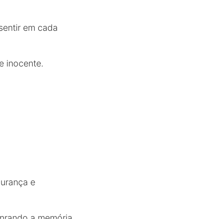
sentir em cada
e inocente.
gurança e
honrando a memória