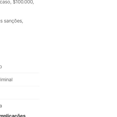
 caso, $100.000,
as sanções,
o
iminal
a
 implicações