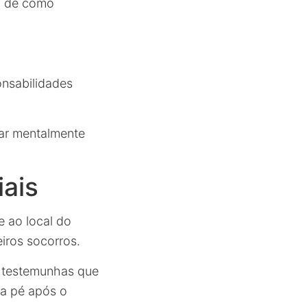
a de como
onsabilidades
tar mentalmente
iais
 ao local do
iros socorros.
e testemunhas que
 a pé após o