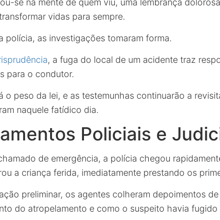
ou-se na mente de quem viu, uma lembrança doloros
ransformar vidas para sempre.
polícia, as investigações tomaram forma.
risprudência
, a fuga do local de um acidente traz resp
as para o condutor.
á o peso da lei, e as testemunhas continuarão a revisi
am naquele fatídico dia.
mentos Policiais e Judic
chamado de emergência, a polícia chegou rapidamente
rou a criança ferida, imediatamente prestando os prime
gação preliminar, os agentes colheram depoimentos d
to do atropelamento e como o suspeito havia fugido