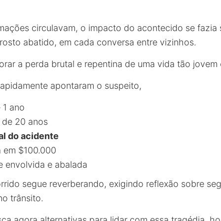
mações circulavam, o impacto do acontecido se fazia 
rosto abatido, em cada conversa entre vizinhos.
orar a perda brutal e repentina de uma vida tão jovem 
rapidamente apontaram o suspeito,
 1 ano
de 20 anos
al do acidente
a em $100.000
 envolvida e abalada
rido segue reverberando, exigindo reflexão sobre se
o trânsito.
a agora alternativas para lidar com essa tragédia, 