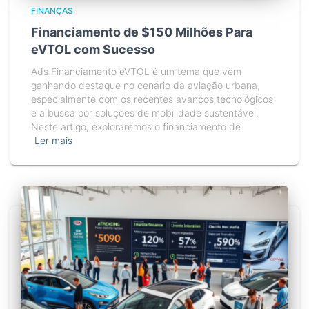
FINANÇAS
Financiamento de $150 Milhões Para
eVTOL com Sucesso
Ads Financiamento eVTOL é um tema que vem
ganhando destaque no cenário da aviação urbana,
especialmente com os recentes avanços tecnológicos
e a busca por soluções de mobilidade sustentável.
Neste artigo, exploraremos o financiamento de
Ler mais