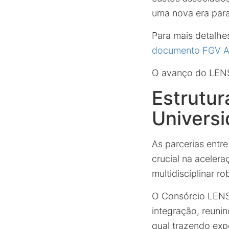
uma nova era para
Para mais detalhes
documento FGV Agr
O avanço do LENS 
Estrutur
Univers
As parcerias entr
crucial na aceler
multidisciplinar r
O Consórcio LENS
integração, reunin
qual trazendo expe