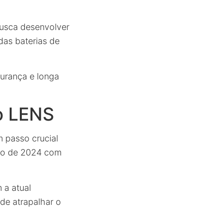
busca desenvolver
das baterias de
gurança e longa
o LENS
 passo crucial
ro de 2024 com
 a atual
ode atrapalhar o