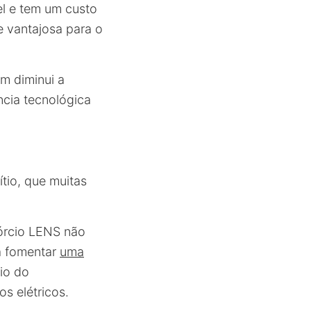
el e tem um custo
e vantajosa para o
m diminui a
cia tecnológica
tio, que muitas
órcio LENS não
a fomentar
uma
io do
s elétricos.