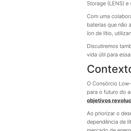
Storage (LENS) e 
Com uma colaboraç
baterias que não 
íon de lítio, util
Discutiremos tamb
vida útil para ess
Context
O Consórcio Low-
para o futuro do
objetivos revolu
Ao priorizar o de
dependência de lít
mercado de energ