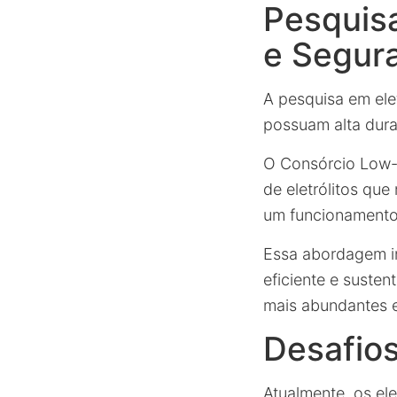
Pesquisa
e Segur
A pesquisa em ele
possuam alta dura
O Consórcio Low-c
de eletrólitos qu
um funcionamento
Essa abordagem i
eficiente e susten
mais abundantes e
Desafios
Atualmente, os ele