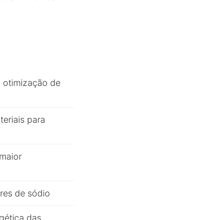
 otimização de
eriais para
 maior
res de sódio
gética das