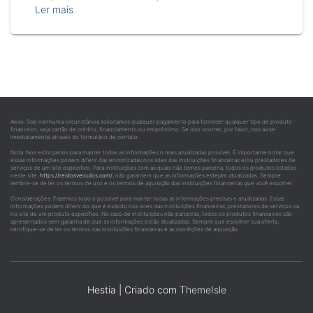
Ler mais
Aviso: Sob nenhuma circunstância solicitamos qualquer pagamento para fornecer qualquer tipo de produto
financeiro, seja cartão de crédito, financiamento ou empréstimo. Se isso ocorrer, por favor, nos avise
imediatamente através do formulário de contato.
Nota: Nos esforçamos para manter todas as informações o mais atualizadas possível. É importante notar que
essas informações podem diferir das encontradas nos sites das instituições financeiras e/ou prestadores de
serviços de um site específico. Para instituições com as quais não temos parceria, todos os produtos listados
neste site,
https://reidosveiculos.com/
, não garantem que as informações estejam atualizadas. Sempre
lembre-se de ler os termos de uso e os termos de aquisição das instituições financeiras que você escolher.
Considerações: Fazemos todo o possível para manter todas as informações precisas e atualizadas. Essas
informações podem diferir do que é exibido nos sites das instituições financeiras, prestadores de serviços ou
no site de um produto específico. No caso de instituições não parceiras, todos os produtos financeiros são
apresentados sem garantia de que as informações estão atualizadas. Sempre que escolher sua oferta,
certifique-se de ler os termos das instituições financeiras e as condições de aquisição.
Hestia | Criado com
ThemeIsle