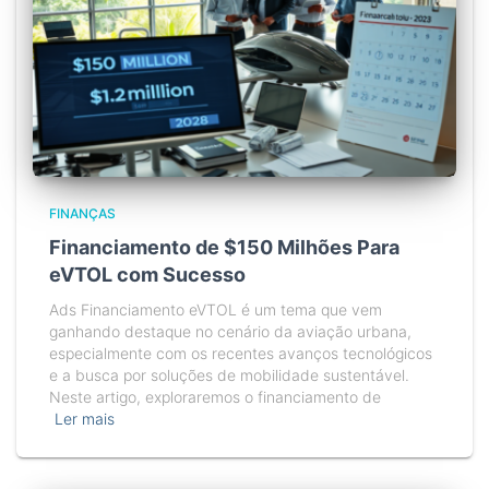
FINANÇAS
Financiamento de $150 Milhões Para
eVTOL com Sucesso
Ads Financiamento eVTOL é um tema que vem
ganhando destaque no cenário da aviação urbana,
especialmente com os recentes avanços tecnológicos
e a busca por soluções de mobilidade sustentável.
Neste artigo, exploraremos o financiamento de
Ler mais