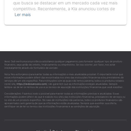
que busca se destacar em um mercado cada vez mais
competitivo. Recentemente, a Kia anunciou cortes de
Ler mais
Aviso: Sob nenhuma circunstância solicitamos qualquer pagamento para fornecer qualquer tipo de produto
financeiro, seja cartão de crédito, financiamento ou empréstimo. Se isso ocorrer, por favor, nos avise
imediatamente através do formulário de contato.
Nota: Nos esforçamos para manter todas as informações o mais atualizadas possível. É importante notar que
essas informações podem diferir das encontradas nos sites das instituições financeiras e/ou prestadores de
serviços de um site específico. Para instituições com as quais não temos parceria, todos os produtos listados
neste site,
https://reidosveiculos.com/
, não garantem que as informações estejam atualizadas. Sempre
lembre-se de ler os termos de uso e os termos de aquisição das instituições financeiras que você escolher.
Considerações: Fazemos todo o possível para manter todas as informações precisas e atualizadas. Essas
informações podem diferir do que é exibido nos sites das instituições financeiras, prestadores de serviços ou
no site de um produto específico. No caso de instituições não parceiras, todos os produtos financeiros são
apresentados sem garantia de que as informações estão atualizadas. Sempre que escolher sua oferta,
certifique-se de ler os termos das instituições financeiras e as condições de aquisição.