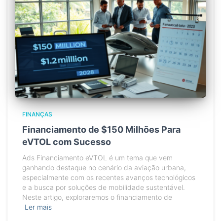
FINANÇAS
Financiamento de $150 Milhões Para
eVTOL com Sucesso
Ads Financiamento eVTOL é um tema que vem
ganhando destaque no cenário da aviação urbana,
especialmente com os recentes avanços tecnológicos
e a busca por soluções de mobilidade sustentável.
Neste artigo, exploraremos o financiamento de
Ler mais