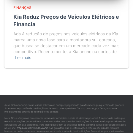
FINANÇAS
Kia Reduz Preços de Veículos Elétricos e
Financia
Ads A redução de preços nos veículos elétricos da Kia
marca uma nova fase para a montadora sul-coreana,
que busca se destacar em um mercado cada vez mais
competitivo. Recentemente, a Kia anunciou cortes de
Ler mais
Aviso: Sob nenhuma circunstância solicitamos qualquer pagamento para fornecer qualquer tipo de produto
financeiro, seja cartão de crédito, financiamento ou empréstimo. Se isso ocorrer, por favor, nos avise
imediatamente através do formulário de contato.
Nota: Nos esforçamos para manter todas as informações o mais atualizadas possível. É importante notar que
essas informações podem diferir das encontradas nos sites das instituições financeiras e/ou prestadores de
serviços de um site específico. Para instituições com as quais não temos parceria, todos os produtos listados
neste site,
https://reidosveiculos.com/
, não garantem que as informações estejam atualizadas. Sempre
lembre-se de ler os termos de uso e os termos de aquisição das instituições financeiras que você escolher.