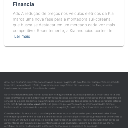
Financia
Ads A redução de preços nos veículos elétricos da Kia
marca uma nova fase para a montadora sul-coreana,
que busca se destacar em um mercado cada vez mais
competitivo. Recentemente, a Kia anunciou cortes de
Ler mais
Aviso: Sob nenhuma circunstância solicitamos qualquer pagamento para fornecer qualquer tipo de produto
financeiro, seja cartão de crédito, financiamento ou empréstimo. Se isso ocorrer, por favor, nos avise
imediatamente através do formulário de contato.
Nota: Nos esforçamos para manter todas as informações o mais atualizadas possível. É importante notar que
essas informações podem diferir das encontradas nos sites das instituições financeiras e/ou prestadores de
serviços de um site específico. Para instituições com as quais não temos parceria, todos os produtos listados
neste site,
https://reidosveiculos.com/
, não garantem que as informações estejam atualizadas. Sempre
lembre-se de ler os termos de uso e os termos de aquisição das instituições financeiras que você escolher.
Considerações: Fazemos todo o possível para manter todas as informações precisas e atualizadas. Essas
informações podem diferir do que é exibido nos sites das instituições financeiras, prestadores de serviços ou
no site de um produto específico. No caso de instituições não parceiras, todos os produtos financeiros são
apresentados sem garantia de que as informações estão atualizadas. Sempre que escolher sua oferta,
certifique-se de ler os termos das instituições financeiras e as condições de aquisição.