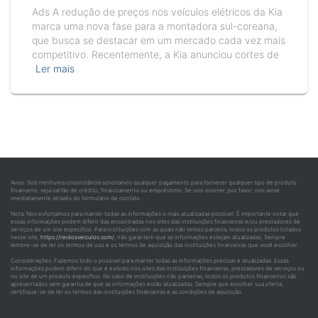
Ads A redução de preços nos veículos elétricos da Kia
marca uma nova fase para a montadora sul-coreana,
que busca se destacar em um mercado cada vez mais
competitivo. Recentemente, a Kia anunciou cortes de
Ler mais
Aviso: Sob nenhuma circunstância solicitamos qualquer pagamento para fornecer qualquer tipo de produto
financeiro, seja cartão de crédito, financiamento ou empréstimo. Se isso ocorrer, por favor, nos avise
imediatamente através do formulário de contato.
Nota: Nos esforçamos para manter todas as informações o mais atualizadas possível. É importante notar que
essas informações podem diferir das encontradas nos sites das instituições financeiras e/ou prestadores de
serviços de um site específico. Para instituições com as quais não temos parceria, todos os produtos listados
neste site,
https://reidosveiculos.com/
, não garantem que as informações estejam atualizadas. Sempre
lembre-se de ler os termos de uso e os termos de aquisição das instituições financeiras que você escolher.
Considerações: Fazemos todo o possível para manter todas as informações precisas e atualizadas. Essas
informações podem diferir do que é exibido nos sites das instituições financeiras, prestadores de serviços ou
no site de um produto específico. No caso de instituições não parceiras, todos os produtos financeiros são
apresentados sem garantia de que as informações estão atualizadas. Sempre que escolher sua oferta,
certifique-se de ler os termos das instituições financeiras e as condições de aquisição.