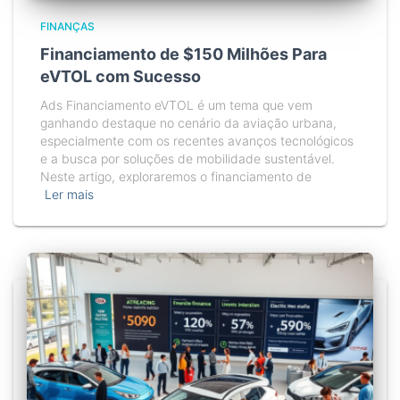
FINANÇAS
Financiamento de $150 Milhões Para
eVTOL com Sucesso
Ads Financiamento eVTOL é um tema que vem
ganhando destaque no cenário da aviação urbana,
especialmente com os recentes avanços tecnológicos
e a busca por soluções de mobilidade sustentável.
Neste artigo, exploraremos o financiamento de
Ler mais