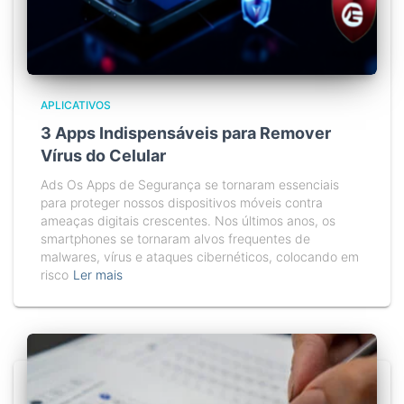
APLICATIVOS
3 Apps Indispensáveis para Remover
Vírus do Celular
Ads Os Apps de Segurança se tornaram essenciais
para proteger nossos dispositivos móveis contra
ameaças digitais crescentes. Nos últimos anos, os
smartphones se tornaram alvos frequentes de
malwares, vírus e ataques cibernéticos, colocando em
risco
Ler mais