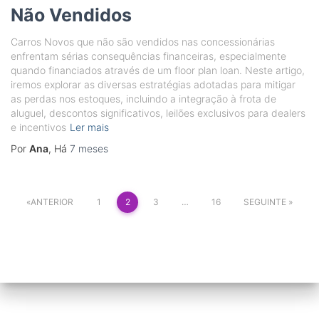
Não Vendidos
Carros Novos que não são vendidos nas concessionárias
enfrentam sérias consequências financeiras, especialmente
quando financiados através de um floor plan loan. Neste artigo,
iremos explorar as diversas estratégias adotadas para mitigar
as perdas nos estoques, incluindo a integração à frota de
aluguel, descontos significativos, leilões exclusivos para dealers
e incentivos
Ler mais
Por
Ana
, Há
7 meses
Paginação
ANTERIOR
1
2
3
…
16
SEGUINTE
dos
conteúdos