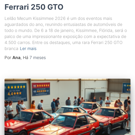
Ferrari 250 GTO
Leilão Mecum Kissimmee 2026 é um dos eventos mais
aguardados do ano, reunindo entusiastas de automóveis de
todo o mundo. De 6 a 18 de janeiro, Kissimmee, Flórida, será o
palco de uma impressionante exposição com a expectativa de
4.500 carros. Entre os destaques, uma rara Ferrari 250 GTO
branca
Ler mais
Por
Ana
, Há
7 meses