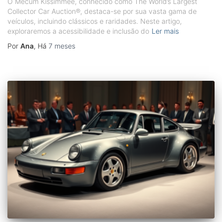
O Mecum Kissimmee, conhecido como The World’s Largest
Collector Car Auction®, destaca-se por sua vasta gama de
veículos, incluindo clássicos e raridades. Neste artigo,
exploraremos a acessibilidade e inclusão do
Ler mais
Por
Ana
, Há
7 meses