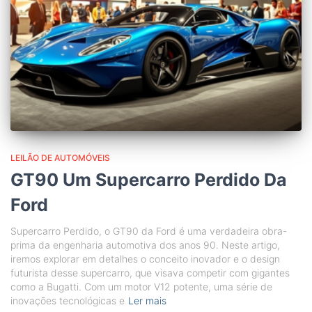
LEILÃO DE AUTOMÓVEIS
GT90 Um Supercarro Perdido Da
Ford
Supercarro Perdido, o GT90 da Ford é uma verdadeira obra-
prima da engenharia automotiva dos anos 90. Neste artigo,
iremos explorar em detalhes o conceito inovador e o design
futurista desse supercarro, que visava competir com gigantes
como a Bugatti. Com um motor V12 potente, uma série de
inovações tecnológicas e
Ler mais