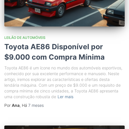
LEILÃO DE AUTOMÓVEIS
Toyota AE86 Disponível por
$9.000 com Compra Mínima
Toyota AE86 é um ícone no mundo dos automóveis esportivos,
conhecido por sua excelente performance e manuseio. Neste
artigo, iremos explorar as características e ofertas desta
lendária máquina. Com um preço de $9.000 e um requisito de
compra mínima de cinco unidades, a Toyota AE86 apresenta
uma construção robusta de
Ler mais
Por
Ana
, Há
7 meses