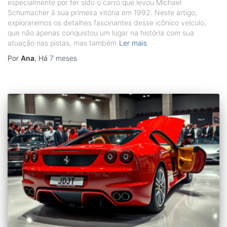
especialmente por ter sido o carro que levou Michael
Schumacher à sua primeira vitória em 1992. Neste artigo,
exploraremos os detalhes fascinantes desse icônico veículo,
que não apenas conquistou um lugar na história com sua
atuação nas pistas, mas também
Ler mais
Por
Ana
, Há
7 meses