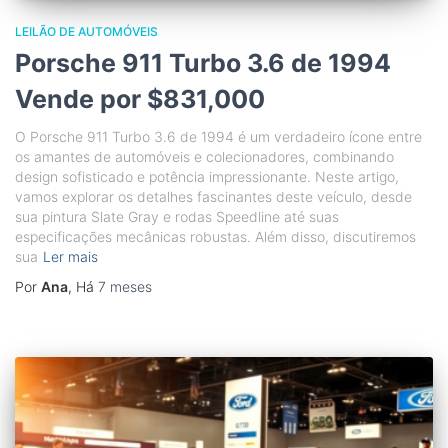
LEILÃO DE AUTOMÓVEIS
Porsche 911 Turbo 3.6 de 1994
Vende por $831,000
O Porsche 911 Turbo 3.6 de 1994 é um verdadeiro ícone entre
os amantes de automóveis e colecionadores, combinando
design sofisticado e potência impressionante. Neste artigo,
vamos explorar os detalhes fascinantes deste veículo, desde
sua pintura Slate Gray e rodas Speedline até suas
especificações mecânicas robustas. Além disso, discutiremos
sua
Ler mais
Por
Ana
, Há
7 meses