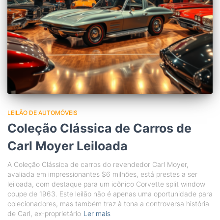
LEILÃO DE AUTOMÓVEIS
Coleção Clássica de Carros de
Carl Moyer Leiloada
A Coleção Clássica de carros do revendedor Carl Moyer,
avaliada em impressionantes $6 milhões, está prestes a ser
leiloada, com destaque para um icônico Corvette split window
coupe de 1963. Este leilão não é apenas uma oportunidade para
colecionadores, mas também traz à tona a controversa história
de Carl, ex-proprietário
Ler mais