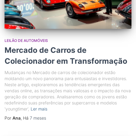
LEILÃO DE AUTOMÓVEIS
Mercado de Carros de
Colecionador em Transformação
Mudanças no Mercado de carros de colecionador estão
moldando um novo panorama para entusiastas e investidores.
Neste artigo, exploraremos as tendências emergentes das
vendas online, as transações mais valiosas e o impacto da nova
geração de compradores. Analisaremos como os jovens estão
redefinindo suas preferências por supercarros e modelos
‘youngtimer’,
Ler mais
Por
Ana
, Há
7 meses