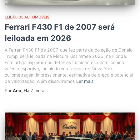
LEILÃO DE AUTOMÓVEIS
Ferrari F430 F1 de 2007 será
leiloada em 2026
A Ferrari F430 F1 de 2007, que fez parte da coleção de Donald
Trump, será leiloada na Mecum Kissimmee 2026, na Flórida.
Este artigo explorará os detalhes fascinantes deste icônico
veículo esportivo, incluindo sua licença de Nova York,
quilometragem impressionante, estimativa de preço e potencial
de valorização. Além disso, iremos
Ler mais
Por
Ana
, Há
7 meses