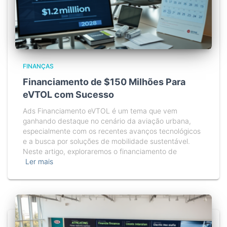
FINANÇAS
Financiamento de $150 Milhões Para
eVTOL com Sucesso
Ads Financiamento eVTOL é um tema que vem
ganhando destaque no cenário da aviação urbana,
especialmente com os recentes avanços tecnológicos
e a busca por soluções de mobilidade sustentável.
Neste artigo, exploraremos o financiamento de
Ler mais