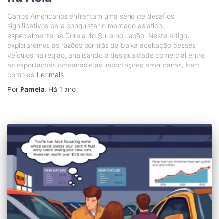
Carros Americanos enfrentam uma série de desafios
significativos para conquistar o mercado asiático,
especialmente na Coreia do Sul e no Japão. Neste artigo,
exploraremos as razões por trás da baixa aceitação desses
veículos na região, analisando a desigualdade comercial entre
as exportações coreanas e as importações americanas, bem
como as
Ler mais
Por
Pamela
, Há
1 ano