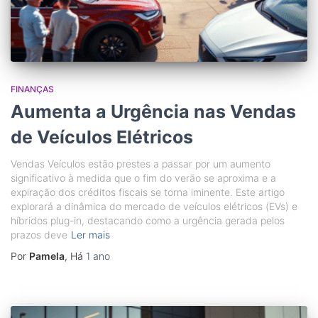
FINANÇAS
Aumenta a Urgência nas Vendas
de Veículos Elétricos
Vendas Veículos estão prestes a passar por um aumento
significativo à medida que o fim do verão se aproxima e a
expiração dos créditos fiscais se torna iminente. Este artigo
explorará a dinâmica do mercado de veículos elétricos (EVs) e
híbridos plug-in, destacando como a urgência gerada pelos
prazos deve
Ler mais
Por
Pamela
, Há
1 ano