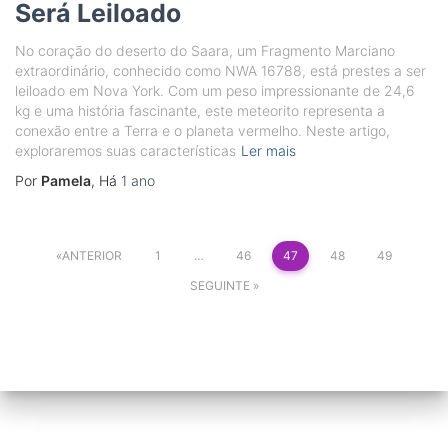
Será Leiloado
No coração do deserto do Saara, um Fragmento Marciano
extraordinário, conhecido como NWA 16788, está prestes a ser
leiloado em Nova York. Com um peso impressionante de 24,6
kg e uma história fascinante, este meteorito representa a
conexão entre a Terra e o planeta vermelho. Neste artigo,
exploraremos suas características
Ler mais
Por
Pamela
, Há
1 ano
Paginação
ANTERIOR
1
…
46
47
48
49
dos
SEGUINTE
conteúdos