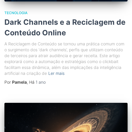
TECNOLOGIA
Dark Channels e a Reciclagem de
Conteúdo Online
A Reciclagem de Conteúdo se tornou uma prática comum com
o surgimento dos ‘dark channels’, perfis que utilizam conteúdo
de terceiros para atrair audiência e gerar receita. Este artigo
explorará como a automação e estratégias como o clickbait
facilitam essa dinâmica, além das implicações da inteligência
artificial na criação de
Ler mais
Por
Pamela
, Há
1 ano