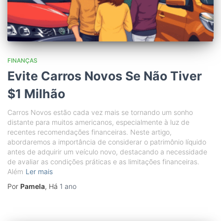
FINANÇAS
Evite Carros Novos Se Não Tiver
$1 Milhão
Carros Novos estão cada vez mais se tornando um sonho
distante para muitos americanos, especialmente à luz de
recentes recomendações financeiras. Neste artigo,
abordaremos a importância de considerar o patrimônio líquido
antes de adquirir um veículo novo, destacando a necessidade
de avaliar as condições práticas e as limitações financeiras.
Além
Ler mais
Por
Pamela
, Há
1 ano