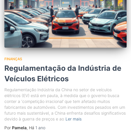
FINANÇAS
Regulamentação da Indústria de
Veículos Elétricos
Regulamentação Indústria da China no setor de veículos
elétricos (EV) está em pauta, à medida que o governo busca
conter a ‘competição irracional’ que tem afetado muitos
fabricantes de automóveis. Com investimentos pesados em um
futuro mais sustentável, a China enfrenta desafios significativos
devido à guerra de preços e ao
Ler mais
Por
Pamela
, Há
1 ano