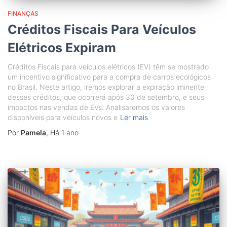
FINANÇAS
Créditos Fiscais Para Veículos
Elétricos Expiram
Créditos Fiscais para veículos elétricos (EV) têm se mostrado
um incentivo significativo para a compra de carros ecológicos
no Brasil. Neste artigo, iremos explorar a expiração iminente
desses créditos, que ocorrerá após 30 de setembro, e seus
impactos nas vendas de EVs. Analisaremos os valores
disponíveis para veículos novos e
Ler mais
Por
Pamela
, Há
1 ano