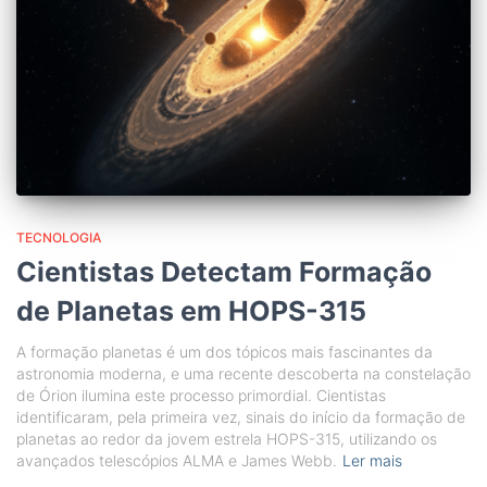
TECNOLOGIA
Cientistas Detectam Formação
de Planetas em HOPS-315
A formação planetas é um dos tópicos mais fascinantes da
astronomia moderna, e uma recente descoberta na constelação
de Órion ilumina este processo primordial. Cientistas
identificaram, pela primeira vez, sinais do início da formação de
planetas ao redor da jovem estrela HOPS-315, utilizando os
avançados telescópios ALMA e James Webb.
Ler mais