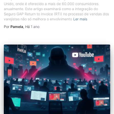
Unido, onde é oferecido a mais de 60.000 consumidores
anualmente. Este artigo examinará como a integração do
Seguro GAP Return to Invoice (RTI) no processo de vendas dos
varejistas não só melhora o envolvimento
Ler mais
Por
Pamela
, Há
1 ano