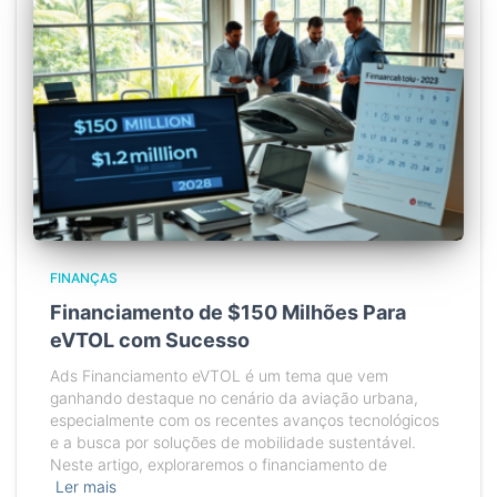
FINANÇAS
Financiamento de $150 Milhões Para
eVTOL com Sucesso
Ads Financiamento eVTOL é um tema que vem
ganhando destaque no cenário da aviação urbana,
especialmente com os recentes avanços tecnológicos
e a busca por soluções de mobilidade sustentável.
Neste artigo, exploraremos o financiamento de
Ler mais