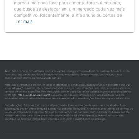
marca uma nova fase para a montadora sul-coreana,
que busca se destacar em um mercado cada vez mais
competitivo. Recentemente, a Kia anunciou cortes de
Ler mais
Aviso: Sob nenhuma circunstância solicitamos qualquer pagamento para fornecer qualquer tipo de produto
financeiro, seja cartão de crédito, financiamento ou empréstimo. Se isso ocorrer, por favor, nos avise
imediatamente através do formulário de contato.
Nota: Nos esforçamos para manter todas as informações o mais atualizadas possível. É importante notar que
essas informações podem diferir das encontradas nos sites das instituições financeiras e/ou prestadores de
serviços de um site específico. Para instituições com as quais não temos parceria, todos os produtos listados
neste site,
https://reidosveiculos.com/
, não garantem que as informações estejam atualizadas. Sempre
lembre-se de ler os termos de uso e os termos de aquisição das instituições financeiras que você escolher.
Considerações: Fazemos todo o possível para manter todas as informações precisas e atualizadas. Essas
informações podem diferir do que é exibido nos sites das instituições financeiras, prestadores de serviços ou
no site de um produto específico. No caso de instituições não parceiras, todos os produtos financeiros são
apresentados sem garantia de que as informações estão atualizadas. Sempre que escolher sua oferta,
certifique-se de ler os termos das instituições financeiras e as condições de aquisição.