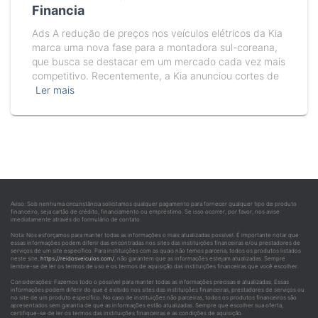
Financia
Ads A redução de preços nos veículos elétricos da Kia
marca uma nova fase para a montadora sul-coreana,
que busca se destacar em um mercado cada vez mais
competitivo. Recentemente, a Kia anunciou cortes de
Ler mais
Aviso: Sob nenhuma circunstância solicitamos qualquer pagamento para fornecer qualquer tipo de produto
financeiro, seja cartão de crédito, financiamento ou empréstimo. Se isso ocorrer, por favor, nos avise
imediatamente através do formulário de contato.
Nota: Nos esforçamos para manter todas as informações o mais atualizadas possível. É importante notar que
essas informações podem diferir das encontradas nos sites das instituições financeiras e/ou prestadores de
serviços de um site específico. Para instituições com as quais não temos parceria, todos os produtos listados
neste site,
https://reidosveiculos.com/
, não garantem que as informações estejam atualizadas. Sempre
lembre-se de ler os termos de uso e os termos de aquisição das instituições financeiras que você escolher.
Considerações: Fazemos todo o possível para manter todas as informações precisas e atualizadas. Essas
informações podem diferir do que é exibido nos sites das instituições financeiras, prestadores de serviços ou
no site de um produto específico. No caso de instituições não parceiras, todos os produtos financeiros são
apresentados sem garantia de que as informações estão atualizadas. Sempre que escolher sua oferta,
certifique-se de ler os termos das instituições financeiras e as condições de aquisição.