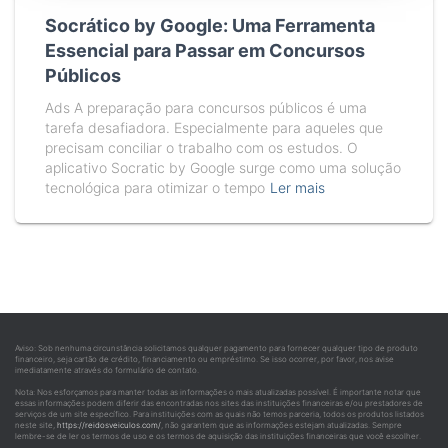
Socrático by Google: Uma Ferramenta
Essencial para Passar em Concursos
Públicos
Ads A preparação para concursos públicos é uma
tarefa desafiadora. Especialmente para aqueles que
precisam conciliar o trabalho com os estudos. O
aplicativo Socratic by Google surge como uma solução
tecnológica para otimizar o tempo
Ler mais
Aviso: Sob nenhuma circunstância solicitamos qualquer pagamento para fornecer qualquer tipo de produto
financeiro, seja cartão de crédito, financiamento ou empréstimo. Se isso ocorrer, por favor, nos avise
imediatamente através do formulário de contato.
Nota: Nos esforçamos para manter todas as informações o mais atualizadas possível. É importante notar que
essas informações podem diferir das encontradas nos sites das instituições financeiras e/ou prestadores de
serviços de um site específico. Para instituições com as quais não temos parceria, todos os produtos listados
neste site,
https://reidosveiculos.com/
, não garantem que as informações estejam atualizadas. Sempre
lembre-se de ler os termos de uso e os termos de aquisição das instituições financeiras que você escolher.