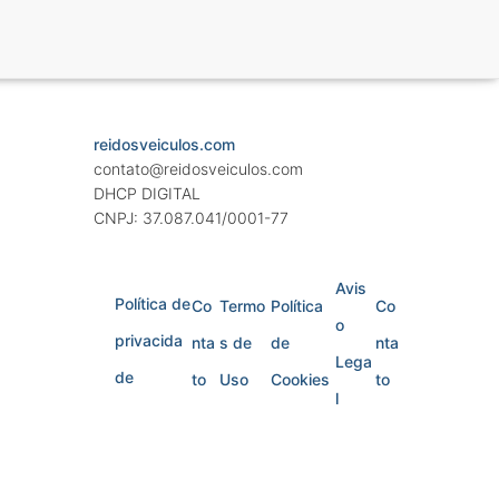
reidosveiculos.com
contato@reidosveiculos.com
DHCP DIGITAL
CNPJ: 37.087.041/0001-77
Avis
Política de
Co
Termo
Política
Co
o
privacida
nta
s de
de
nta
Lega
de
to
Uso
Cookies
to
l