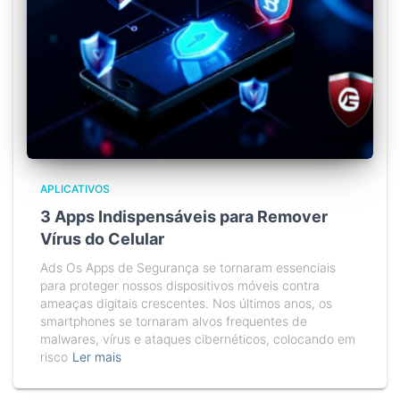
APLICATIVOS
3 Apps Indispensáveis para Remover
Vírus do Celular
Ads Os Apps de Segurança se tornaram essenciais
para proteger nossos dispositivos móveis contra
ameaças digitais crescentes. Nos últimos anos, os
smartphones se tornaram alvos frequentes de
malwares, vírus e ataques cibernéticos, colocando em
risco
Ler mais