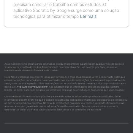
precisam conciliar o trabalho com os estudos. O
aplicativo Socratic by Google surge como uma solução
tecnológica para otimizar o tempo
Ler mais
Aviso: Sob nenhuma circunstância solicitamos qualquer pagamento para fornecer qualquer tipo de produto
financeiro, seja cartão de crédito, financiamento ou empréstimo. Se isso ocorrer, por favor, nos avise
imediatamente através do formulário de contato.
Nota: Nos esforçamos para manter todas as informações o mais atualizadas possível. É importante notar que
essas informações podem diferir das encontradas nos sites das instituições financeiras e/ou prestadores de
serviços de um site específico. Para instituições com as quais não temos parceria, todos os produtos listados
neste site,
https://reidosveiculos.com/
, não garantem que as informações estejam atualizadas. Sempre
lembre-se de ler os termos de uso e os termos de aquisição das instituições financeiras que você escolher.
Considerações: Fazemos todo o possível para manter todas as informações precisas e atualizadas. Essas
informações podem diferir do que é exibido nos sites das instituições financeiras, prestadores de serviços ou
no site de um produto específico. No caso de instituições não parceiras, todos os produtos financeiros são
apresentados sem garantia de que as informações estão atualizadas. Sempre que escolher sua oferta,
certifique-se de ler os termos das instituições financeiras e as condições de aquisição.