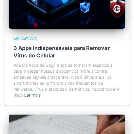
APLICATIVOS
3 Apps Indispensáveis para Remover
Vírus do Celular
Ads Os Apps de Segurança se tornaram essenciais
para proteger nossos dispositivos móveis contra
ameaças digitais crescentes. Nos últimos anos, os
smartphones se tornaram alvos frequentes de
malwares, vírus e ataques cibernéticos, colocando em
risco
Ler mais