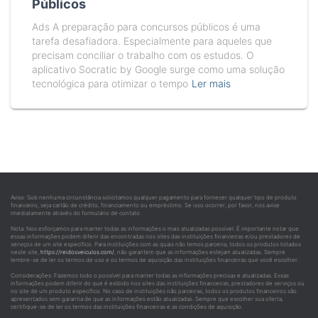
Públicos
Ads A preparação para concursos públicos é uma
tarefa desafiadora. Especialmente para aqueles que
precisam conciliar o trabalho com os estudos. O
aplicativo Socratic by Google surge como uma solução
tecnológica para otimizar o tempo
Ler mais
Aviso: Sob nenhuma circunstância solicitamos qualquer pagamento para fornecer qualquer tipo de produto
financeiro, seja cartão de crédito, financiamento ou empréstimo. Se isso ocorrer, por favor, nos avise
imediatamente através do formulário de contato.
Nota: Nos esforçamos para manter todas as informações o mais atualizadas possível. É importante notar que
essas informações podem diferir das encontradas nos sites das instituições financeiras e/ou prestadores de
serviços de um site específico. Para instituições com as quais não temos parceria, todos os produtos listados
neste site,
https://reidosveiculos.com/
, não garantem que as informações estejam atualizadas. Sempre
lembre-se de ler os termos de uso e os termos de aquisição das instituições financeiras que você escolher.
Considerações: Fazemos todo o possível para manter todas as informações precisas e atualizadas. Essas
informações podem diferir do que é exibido nos sites das instituições financeiras, prestadores de serviços ou
no site de um produto específico. No caso de instituições não parceiras, todos os produtos financeiros são
apresentados sem garantia de que as informações estão atualizadas. Sempre que escolher sua oferta,
certifique-se de ler os termos das instituições financeiras e as condições de aquisição.