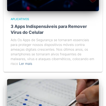
APLICATIVOS
3 Apps Indispensáveis para Remover
Vírus do Celular
Ads Os Apps de Segurança se tornaram essenciais
para proteger nossos dispositivos móveis contra
ameaças digitais crescentes. Nos últimos anos, os
smartphones se tornaram alvos frequentes de
malwares, vírus e ataques cibernéticos, colocando em
risco
Ler mais