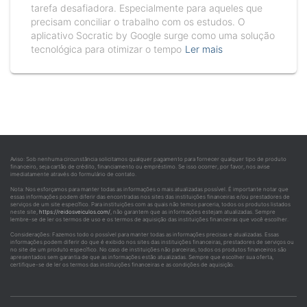
tarefa desafiadora. Especialmente para aqueles que
precisam conciliar o trabalho com os estudos. O
aplicativo Socratic by Google surge como uma solução
tecnológica para otimizar o tempo
Ler mais
Aviso: Sob nenhuma circunstância solicitamos qualquer pagamento para fornecer qualquer tipo de produto
financeiro, seja cartão de crédito, financiamento ou empréstimo. Se isso ocorrer, por favor, nos avise
imediatamente através do formulário de contato.
Nota: Nos esforçamos para manter todas as informações o mais atualizadas possível. É importante notar que
essas informações podem diferir das encontradas nos sites das instituições financeiras e/ou prestadores de
serviços de um site específico. Para instituições com as quais não temos parceria, todos os produtos listados
neste site,
https://reidosveiculos.com/
, não garantem que as informações estejam atualizadas. Sempre
lembre-se de ler os termos de uso e os termos de aquisição das instituições financeiras que você escolher.
Considerações: Fazemos todo o possível para manter todas as informações precisas e atualizadas. Essas
informações podem diferir do que é exibido nos sites das instituições financeiras, prestadores de serviços ou
no site de um produto específico. No caso de instituições não parceiras, todos os produtos financeiros são
apresentados sem garantia de que as informações estão atualizadas. Sempre que escolher sua oferta,
certifique-se de ler os termos das instituições financeiras e as condições de aquisição.