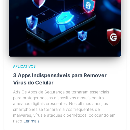
APLICATIVOS
3 Apps Indispensáveis para Remover
Vírus do Celular
Ads Os Apps de Segurança se tornaram essenciais
para proteger nossos dispositivos móveis contra
ameaças digitais crescentes. Nos últimos anos, os
smartphones se tornaram alvos frequentes de
malwares, vírus e ataques cibernéticos, colocando em
risco
Ler mais