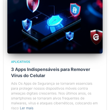
APLICATIVOS
3 Apps Indispensáveis para Remover
Vírus do Celular
Ads Os Apps de Segurança se tornaram essenciais
para proteger nossos dispositivos móveis contra
ameaças digitais crescentes. Nos últimos anos, os
smartphones se tornaram alvos frequentes de
malwares, vírus e ataques cibernéticos, colocando em
risco
Ler mais