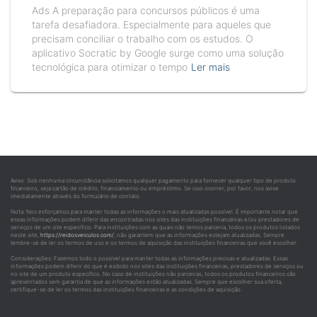
Ads A preparação para concursos públicos é uma
tarefa desafiadora. Especialmente para aqueles que
precisam conciliar o trabalho com os estudos. O
aplicativo Socratic by Google surge como uma solução
tecnológica para otimizar o tempo
Ler mais
Aviso: Sob nenhuma circunstância solicitamos qualquer pagamento para fornecer qualquer tipo de produto
financeiro, seja cartão de crédito, financiamento ou empréstimo. Se isso ocorrer, por favor, nos avise
imediatamente através do formulário de contato.
Nota: Nos esforçamos para manter todas as informações o mais atualizadas possível. É importante notar que
essas informações podem diferir das encontradas nos sites das instituições financeiras e/ou prestadores de
serviços de um site específico. Para instituições com as quais não temos parceria, todos os produtos listados
neste site,
https://reidosveiculos.com/
, não garantem que as informações estejam atualizadas. Sempre
lembre-se de ler os termos de uso e os termos de aquisição das instituições financeiras que você escolher.
Considerações: Fazemos todo o possível para manter todas as informações precisas e atualizadas. Essas
informações podem diferir do que é exibido nos sites das instituições financeiras, prestadores de serviços ou
no site de um produto específico. No caso de instituições não parceiras, todos os produtos financeiros são
apresentados sem garantia de que as informações estão atualizadas. Sempre que escolher sua oferta,
certifique-se de ler os termos das instituições financeiras e as condições de aquisição.