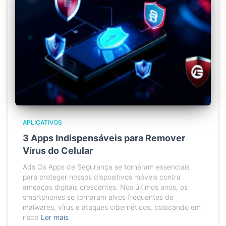
APLICATIVOS
3 Apps Indispensáveis para Remover
Vírus do Celular
Ads Os Apps de Segurança se tornaram essenciais
para proteger nossos dispositivos móveis contra
ameaças digitais crescentes. Nos últimos anos, os
smartphones se tornaram alvos frequentes de
malwares, vírus e ataques cibernéticos, colocando em
risco
Ler mais