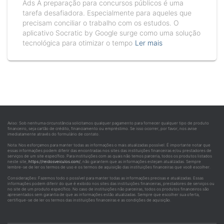
Ads A preparação para concursos públicos é uma
tarefa desafiadora. Especialmente para aqueles que
precisam conciliar o trabalho com os estudos. O
aplicativo Socratic by Google surge como uma solução
tecnológica para otimizar o tempo
Ler mais
Aviso: Sob nenhuma circunstância solicitamos qualquer pagamento para fornecer qualquer tipo de produto
financeiro, seja cartão de crédito, financiamento ou empréstimo. Se isso ocorrer, por favor, nos avise
imediatamente através do formulário de contato.
Nota: Nos esforçamos para manter todas as informações o mais atualizadas possível. É importante notar que
essas informações podem diferir das encontradas nos sites das instituições financeiras e/ou prestadores de
serviços de um site específico. Para instituições com as quais não temos parceria, todos os produtos listados
neste site,
https://reidosveiculos.com/
, não garantem que as informações estejam atualizadas. Sempre
lembre-se de ler os termos de uso e os termos de aquisição das instituições financeiras que você escolher.
Considerações: Fazemos todo o possível para manter todas as informações precisas e atualizadas. Essas
informações podem diferir do que é exibido nos sites das instituições financeiras, prestadores de serviços ou
no site de um produto específico. No caso de instituições não parceiras, todos os produtos financeiros são
apresentados sem garantia de que as informações estão atualizadas. Sempre que escolher sua oferta,
certifique-se de ler os termos das instituições financeiras e as condições de aquisição.