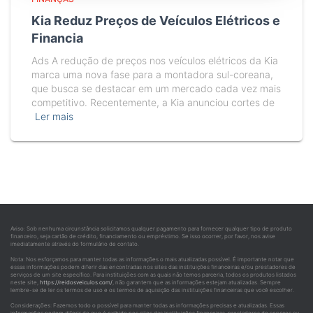
Kia Reduz Preços de Veículos Elétricos e
Financia
Ads A redução de preços nos veículos elétricos da Kia
marca uma nova fase para a montadora sul-coreana,
que busca se destacar em um mercado cada vez mais
competitivo. Recentemente, a Kia anunciou cortes de
Ler mais
Aviso: Sob nenhuma circunstância solicitamos qualquer pagamento para fornecer qualquer tipo de produto
financeiro, seja cartão de crédito, financiamento ou empréstimo. Se isso ocorrer, por favor, nos avise
imediatamente através do formulário de contato.
Nota: Nos esforçamos para manter todas as informações o mais atualizadas possível. É importante notar que
essas informações podem diferir das encontradas nos sites das instituições financeiras e/ou prestadores de
serviços de um site específico. Para instituições com as quais não temos parceria, todos os produtos listados
neste site,
https://reidosveiculos.com/
, não garantem que as informações estejam atualizadas. Sempre
lembre-se de ler os termos de uso e os termos de aquisição das instituições financeiras que você escolher.
Considerações: Fazemos todo o possível para manter todas as informações precisas e atualizadas. Essas