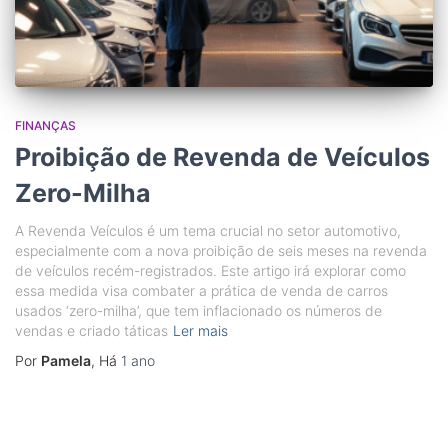
FINANÇAS
Proibição de Revenda de Veículos
Zero-Milha
A Revenda Veículos é um tema crucial no setor automotivo,
especialmente com a nova proibição de seis meses na revenda
de veículos recém-registrados. Este artigo irá explorar como
essa medida visa combater a prática de venda de carros
usados ‘zero-milha’, que tem inflacionado os números de
vendas e criado táticas
Ler mais
Por
Pamela
, Há
1 ano