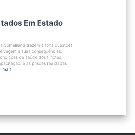
atados Em Estado
na Somaliland trazem à tona questões
 selvagem e suas consequências.
ondições de saúde dos filhotes,
pacitação, e as prisões realizadas
r mais