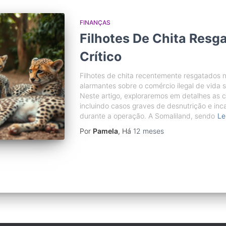
FINANÇAS
Filhotes De Chita Resg
Crítico
Filhotes de chita recentemente resgatados 
alarmantes sobre o comércio ilegal de vida
Neste artigo, exploraremos em detalhes as c
incluindo casos graves de desnutrição e inca
durante a operação. A Somaliland, sendo
Le
Por
Pamela
, Há
12 meses