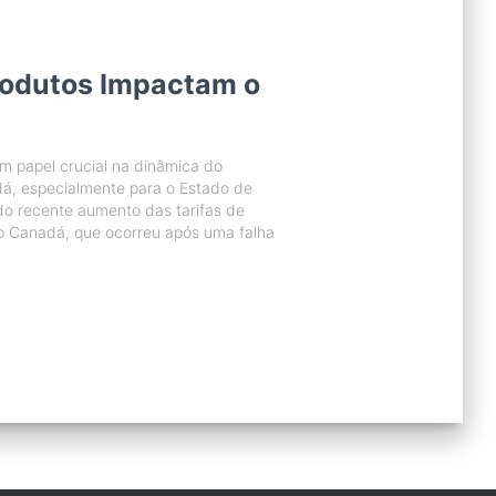
rodutos Impactam o
 papel crucial na dinâmica do
á, especialmente para o Estado de
 do recente aumento das tarifas de
 Canadá, que ocorreu após uma falha