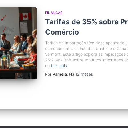
FINANÇAS
Tarifas de 35% sobre P
Comércio
Tarifas de Importação têm desempenhado um
comércio entre os Estados Unidos e o Canad
Vermont. Este artigo explora as implicações
25% para 35% sobre produtos importados do
no
Ler mais
Por
Pamela
, Há
12 meses