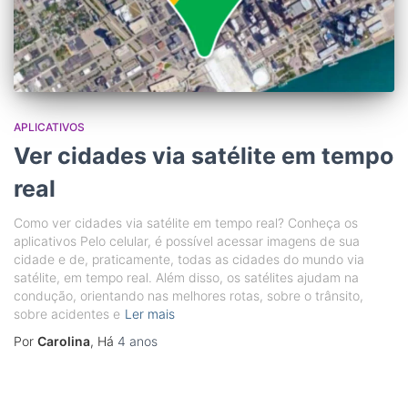
APLICATIVOS
Ver cidades via satélite em tempo
real
Como ver cidades via satélite em tempo real? Conheça os
aplicativos Pelo celular, é possível acessar imagens de sua
cidade e de, praticamente, todas as cidades do mundo via
satélite, em tempo real. Além disso, os satélites ajudam na
condução, orientando nas melhores rotas, sobre o trânsito,
sobre acidentes e
Ler mais
Por
Carolina
, Há
4 anos