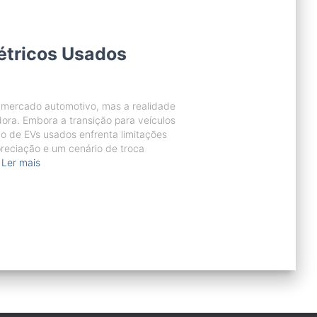
étricos Usados
 mercado automotivo, mas a realidade
ora. Embora a transição para veículos
o de EVs usados enfrenta limitações
preciação e um cenário de troca
Ler mais