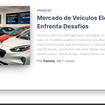
FINANÇAS
Mercado de Veículos El
Enfrenta Desafios
Veículos Elétricos têm ganhado destaque no
para os modelos usados é bastante desafiad
mais sustentáveis seja promissora, o mercad
significativas, resultando em uma rápida de
desfavorável. Neste artigo, exploraremos as
Por
Pamela
, Há
7 meses