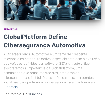
FINANÇAS
GlobalPlatform Define
Cibersegurança Automotiva
A Cibersegurança Automotiva é um tema de crescente
relevância no setor automotivo, especialmente com a evolução
dos veículos definidos por software (SDVs). Neste artigo,
exploraremos a importância da GlobalPlatform, uma
comunidade que reúne montadoras, empresas de
cibersegurança e instituições acadêmicas, e suas recentes
iniciativas para padronizar a cibersegurança em automóveis.
Ler mais
Por
Pamela
, Há
11 meses