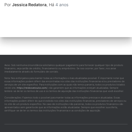
Por
Jessica Redatora
, Há
4 anos
Aviso: Sob nenhuma circunstância solicitamos qualquer pagamento para fornecer qualquer tipo de produto
financeiro, seja cartão de crédito, financiamento ou empréstimo. Se isso ocorrer, por favor, nos avise
imediatamente através do formulário de contato.
Nota: Nos esforçamos para manter todas as informações o mais atualizadas possível. É importante notar que
essas informações podem diferir das encontradas nos sites das instituições financeiras e/ou prestadores de
serviços de um site específico. Para instituições com as quais não temos parceria, todos os produtos listados
neste site,
https://reidosveiculos.com/
, não garantem que as informações estejam atualizadas. Sempre
lembre-se de ler os termos de uso e os termos de aquisição das instituições financeiras que você escolher.
Considerações: Fazemos todo o possível para manter todas as informações precisas e atualizadas. Essas
informações podem diferir do que é exibido nos sites das instituições financeiras, prestadores de serviços ou
no site de um produto específico. No caso de instituições não parceiras, todos os produtos financeiros são
apresentados sem garantia de que as informações estão atualizadas. Sempre que escolher sua oferta,
certifique-se de ler os termos das instituições financeiras e as condições de aquisição.