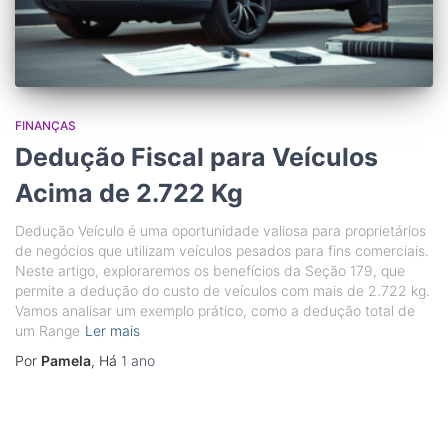
FINANÇAS
Dedução Fiscal para Veículos
Acima de 2.722 Kg
Dedução Veículo é uma oportunidade valiosa para proprietários
de negócios que utilizam veículos pesados para fins comerciais.
Neste artigo, exploraremos os benefícios da Seção 179, que
permite a dedução do custo de veículos com mais de 2.722 kg.
Vamos analisar um exemplo prático, como a dedução total de
um Range
Ler mais
Por
Pamela
, Há
1 ano